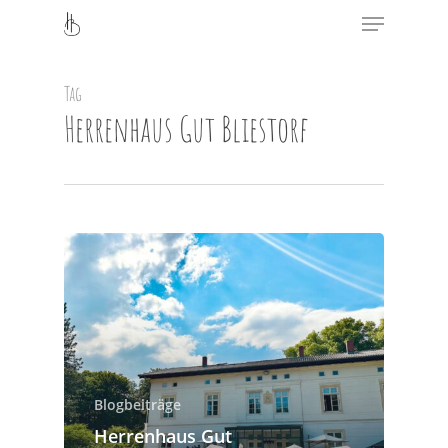
Menu
Skip
to
Close
main
Menu
content
Tag
Herrenhaus Gut Bliestorf
Blogbeiträge
Herrenhaus Gut